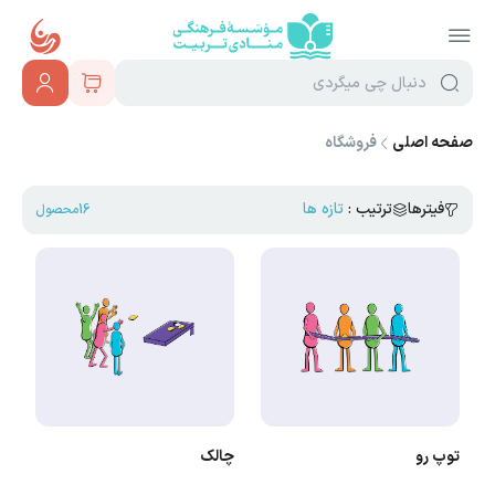
صفحه اصلی
فروشگاه
فیترها
ترتیب :
16
محصول
توپ رو
چالک